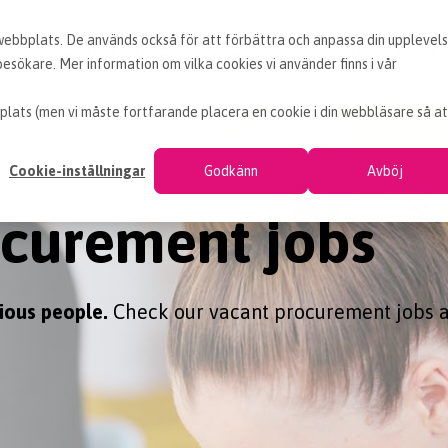
 webbplats. De används också för att förbättra och anpassa din upplevel
OUR SERVICES
KNOWLEDGE
INDUSTRIES
sökare. Mer information om vilka cookies vi använder finns i vår
plats (men vi måste fortfarande placera en cookie i din webbläsare så at
Cookie-inställningar
Godkänn
Avböj
curement jobs
ious people.
Check our vacant procurement jobs 