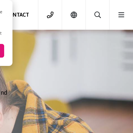
se
CONTACT
t
and