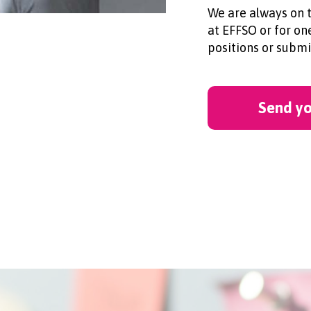
We are always on t
at EFFSO or for one
positions or submi
Send yo