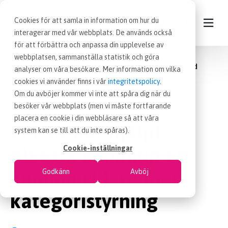
Cookies för att samla in information om hur du
interagerar med vår webbplats. De används också
för att förbättra och anpassa din upplevelse av
Inköp
Nyheter
webbplatsen, sammanställa statistik och göra
KONTAKT
EFFSO har hjälpt Alvesta kommun att komma vidare med
analyser om våra besökare. Mer information om vilka
kategoristyrning
cookies vi använder finns i vår
integritetspolicy
.
VÅRA TJÄNSTER
Om du avböjer kommer vi inte att spåra dig när du
besöker vår webbplats (men vi måste fortfarande
12 jun 2023
Blogginlägg
|
placera en cookie i din webbläsare så att våra
NYHETER
EFFSO har hjälpt
system kan se till att du inte spåras).
Alvesta kommun att
Cookie-inställningar
LEDIGA INKÖPSJOBB
komma vidare med
Godkänn
Avböj
JOBBA HOS OSS
kategoristyrning
OM OSS