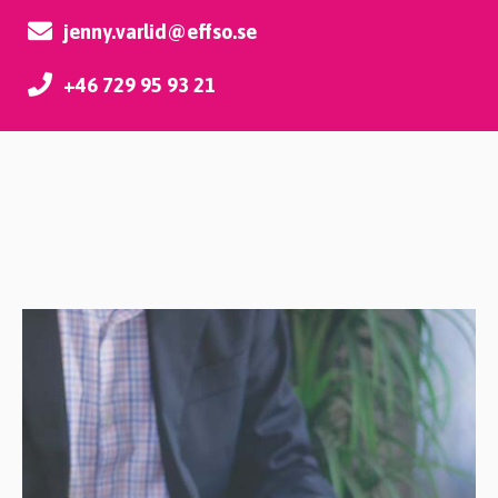
jenny.varlid@effso.se
+46 729 95 93 21