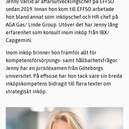
Jenny Vårlid är affärsutvecklingschef på EFFSO
sedan 2019. Innan hon kom till EFFSO arbetade
hon bland annat som inköpschef och HR-chef på
AGA Gas/ Linde Group. Utöver det har Jenny lång
erfarenhet som konsult inom inköp från IBX/
Capgemini.
Inom inköp brinner hon framför allt för
kompetensförsörjnings- samt hållbarhetsfrågor.
Jenny har en juristexamen från Göteborgs
universitet. På effso.se har hon tack vare sin breda
inköpskompetens bidragit till flera texter om
strategiskt inköp.