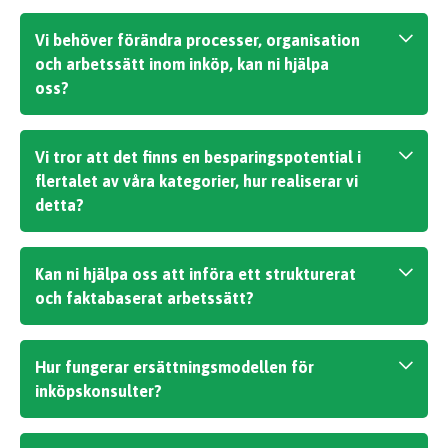
Vi behöver förändra processer, organisation
och arbetssätt inom inköp, kan ni hjälpa
oss?
Ja, vi har stor erfarenhet av att hjälpa företag
Vi tror att det finns en besparingspotential i
att utveckla sin processer, metoder och
flertalet av våra kategorier, hur realiserar vi
arbetssätt inom inköpsområdet. Ofta startar
detta?
ett sådant arbete med någon form av
inköpsdiagnos.
I de flesta fall realiseras besparingarna
Kan ni hjälpa oss att införa ett strukturerat
genom ett strukturerat och metodiskt
och faktabaserat arbetssätt?
kategoristyrningsarbete. Våra konsulter kan
hjälpa er att driva sådana projekt.
Ja, vår modell bygger på en kombination av
Hur fungerar ersättningsmodellen för
konsultinsatser i konkreta kategoriprojekt
inköpskonsulter?
kombinerat med coaching och utbildning av er
personal.
Ersättningen baseras normalt på ett