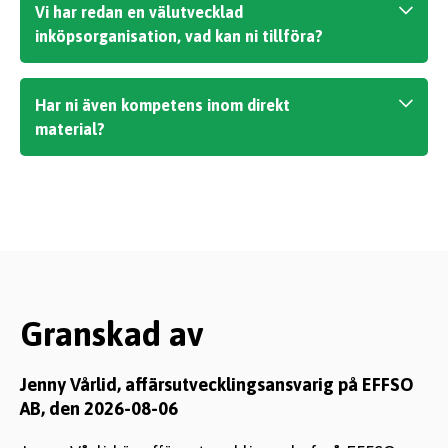
Vi har redan en välutvecklad
konsultarvode per timme.
inköpsorganisation, vad kan ni tillföra?
Vår erfarenhet är att de flesta
Har ni även kompetens inom direkt
inköpsorganisationer kan prestera ännu
material?
bättre och det kan vi hjälpa er att göra till
exempel genom vår
acceleratortjänst
.
Vad som är direkt material varierar mellan
olika organisationer. När det gäller klassiska
kategorier såsom råvaror,
elektronikkomponenter eller andra kategorier
kopplade till produktion har vi gedigen
kompetens inom dessa områden.
Granskad av
Jenny Vårlid, affärsutvecklingsansvarig
på EFFS
O
AB,
den 2026-08-06