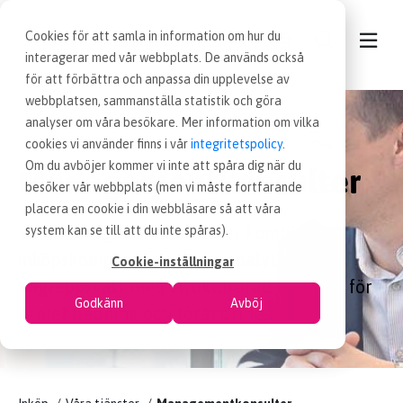
Cookies för att samla in information om hur du
interagerar med vår webbplats. De används också
för att förbättra och anpassa din upplevelse av
webbplatsen, sammanställa statistik och göra
KONTAKT
analyser om våra besökare. Mer information om vilka
cookies vi använder finns i vår
integritetspolicy
.
VÅRA TJÄNSTER
Om du avböjer kommer vi inte att spåra dig när du
Managementkonsulter
besöker vår webbplats (men vi måste fortfarande
placera en cookie i din webbläsare så att våra
NYHETER
Våra managementkonsulter kombinerar
system kan se till att du inte spåras).
inköpskompetens och ett analytiskt
Cookie-inställningar
LEDIGA INKÖPSJOBB
angreppssätt
med strukturerad metodik för
Godkänn
Avböj
projektledning och förändringsarbete.
JOBBA HOS OSS
OM OSS