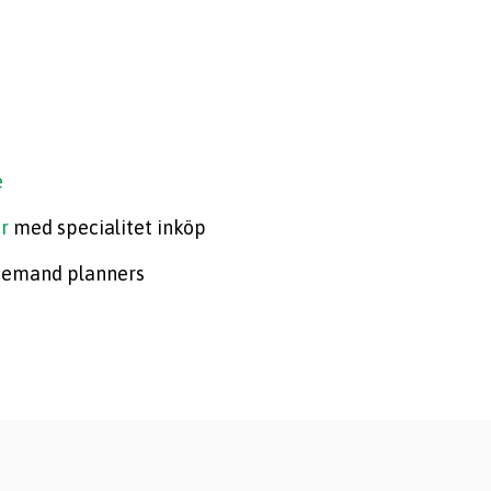
e
r
med specialitet inköp
demand planners