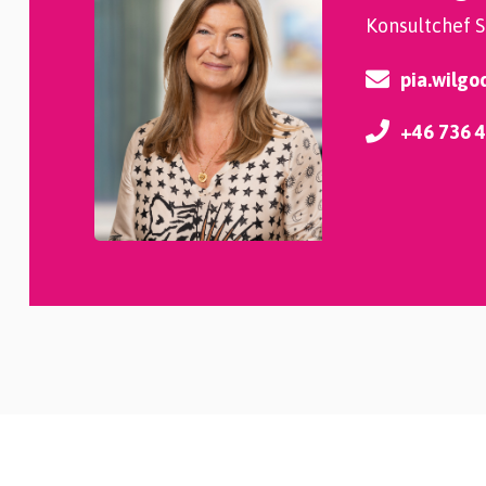
Konsultchef 
pia.wilgo
+46 736 4