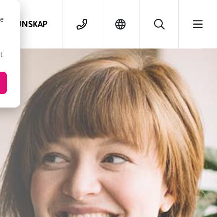
se
KUNSKAP
t