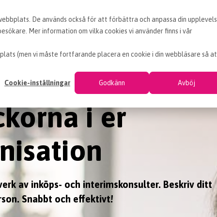
 webbplats. De används också för att förbättra och anpassa din upplevel
KUNDCASE
VÅRA TJÄNSTER
LEDIGA INKÖPSJOBB
sökare. Mer information om vilka cookies vi använder finns i vår
plats (men vi måste fortfarande placera en cookie i din webbläsare så at
Cookie-inställningar
Godkänn
Avböj
ckorna i er
nisation
rk av inköps- och interimskonsulter. Beskriv ditt
erson. Snabbt och effektivt!