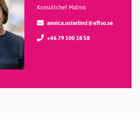
Konsultchef Malmö
annica.osterlind@effso.se
+46 79 100 18 58