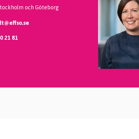
Stockholm och Göteborg
dt@effso.se
0 21 81