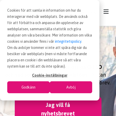
Cookies för att samla in information om hur du
interagerar med vår webbplats. De används också
för att förbättra och anpassa din upplevelse av
webbplatsen, sammanställa statistik och göra
KONTAKT
analyser om våra besökare. Mer information om vilka
cookies vi använder finns i vår
integritetspolicy
.
VÅRA TJÄNSTER
Om du avböjer kommer vi inte att spåra dig när du
EFFSO Nyheter
besöker vår webbplats (men vi måste fortfarande
placera en cookie i din webbläsare så att våra
NYHETER
Läs om vad som händer
hos oss på EFFSO
system kan se till att du inte spåras).
och vad som är nytt i inköpsvärlden
. Du kan
Cookie-inställningar
LEDIGA INKÖPSJOBB
också börja prenumerera på vårt nyhetsbrev.
Godkänn
Avböj
JOBBA HOS OSS
Jag vill få
nyhetsbrevet
OM OSS