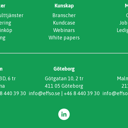
ter
Kunskap
M
ttjänster
Branscher
ering
Kundcase
Job
 inköp
Webinars
Ledi
ng
White papers
m
Göteborg
D, 6 tr
Götgatan 10, 2 tr
Malm
na
411 05 Göteborg
21
8 440 39 30
info@effso.se
|
+46 8 440 39 30
info@effso