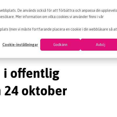
 webbplats. De används också för att förbättra och anpassa din upplevel
KUNDCASE
VÅRA TJÄNSTER
LEDIGA INKÖPSJOBB
sökare. Mer information om vilka cookies vi använder finns i vår
plats (men vi måste fortfarande placera en cookie i din webbläsare så at
entlig sektor: Seminarium 24 oktober
Cookie-inställningar
Godkänn
Avböj
i offentlig
m 24 oktober