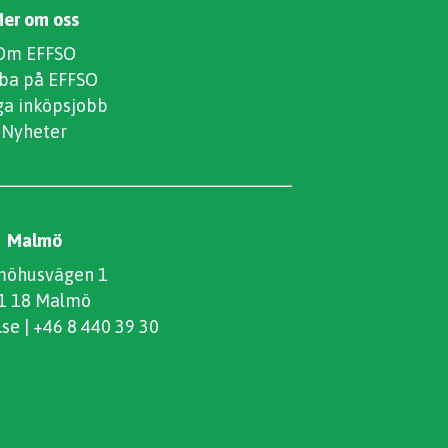
er om oss
Om EFFSO
ba på EFFSO
ga inköpsjobb
Nyheter
Malmö
öhusvägen 1
1 18 Malmö
.se
|
+46 8 440 39 30