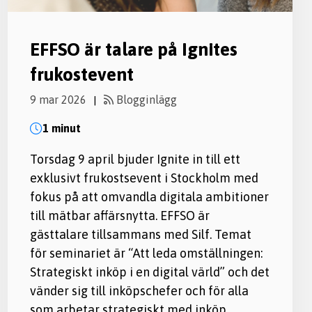
EFFSO är talare på Ignites
frukostevent
9 mar 2026
Blogginlägg
|
1 minut
Torsdag 9 april bjuder Ignite in till ett
exklusivt frukostsevent i Stockholm med
fokus på att omvandla digitala ambitioner
till mätbar affärsnytta. EFFSO är
gästtalare tillsammans med Silf. Temat
för seminariet är “Att leda omställningen:
Strategiskt inköp i en digital värld” och det
vänder sig till inköpschefer och för alla
som arbetar strategiskt med inköp….