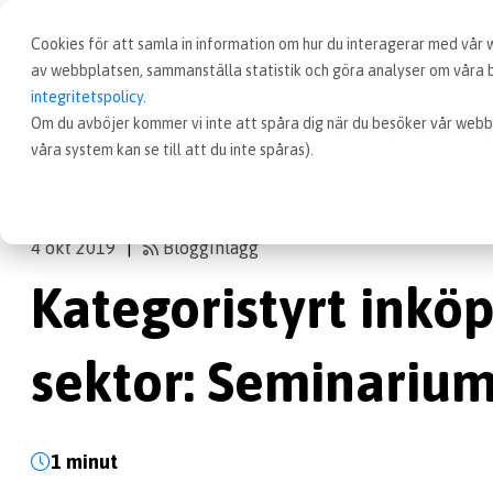
Cookies för att samla in information om hur du interagerar med vår
av webbplatsen, sammanställa statistik och göra analyser om våra be
integritetspolicy
.
Om du avböjer kommer vi inte att spåra dig när du besöker vår webb
Inköp
Nyheter
Kategoristyrt inköp i off
våra system kan se till att du inte spåras).
4 okt 2019
Blogginlägg
|
Kategoristyrt inköp 
sektor: Seminariu
1 minut