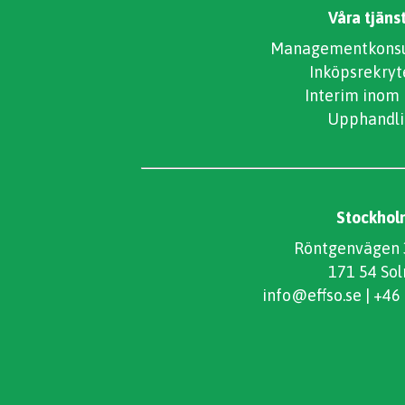
Våra tjäns
Managementkonsul
Inköpsrekryt
Interim inom
Upphandli
Stockhol
Röntgenvägen 3
171 54 Sol
info@effso.se
|
+46 