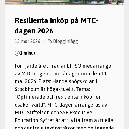
Resilienta inköp på MTC-
dagen 2026
13 mar 2026
Blogginlägg
|
1 minut
För fjärde året i rad är EFFSO medarrangör
av MTC-dagen som i år äger rum den 11
maj 2026. Plats: Handelshögskolan i
Stockholm är högaktuellt. Tema:
”Optimerade och resilienta inköp i en
osäker värld”. MTC-dagen arrangeras av
MTC-Stiftelsen och SSE Executive
Education. Syftet är att lyfta fram aktuella
och centrala inköpsfrågor med deltagande