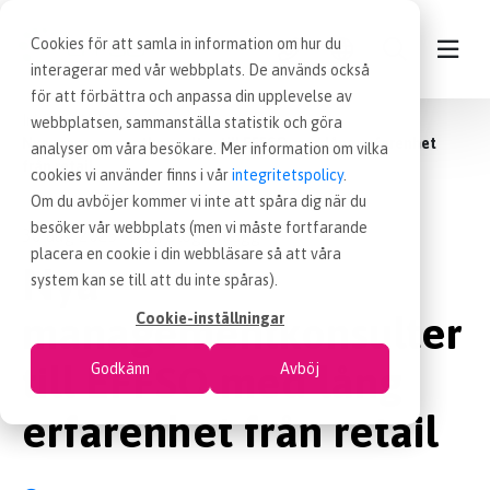
Cookies för att samla in information om hur du
interagerar med vår webbplats. De används också
för att förbättra och anpassa din upplevelse av
Inköp
Nyheter
webbplatsen, sammanställa statistik och göra
KONTAKT
Nya managementkonsulter till EFFSO med lång erfarenhet
analyser om våra besökare. Mer information om vilka
från retail
cookies vi använder finns i vår
integritetspolicy
.
VÅRA TJÄNSTER
Om du avböjer kommer vi inte att spåra dig när du
besöker vår webbplats (men vi måste fortfarande
30 aug 2023
Blogginlägg
|
placera en cookie i din webbläsare så att våra
NYHETER
Nya
system kan se till att du inte spåras).
managementkonsulter
Cookie-inställningar
LEDIGA INKÖPSJOBB
till EFFSO med lång
Godkänn
Avböj
JOBBA HOS OSS
erfarenhet från retail
OM OSS