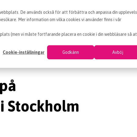
 webbplats. De används också för att förbättra och anpassa din upplevel
KUNDCASE
VÅRA TJÄNSTER
LEDIGA INKÖPSJOBB
sökare. Mer information om vilka cookies vi använder finns i vår
plats (men vi måste fortfarande placera en cookie i din webbläsare så at
delshögskolan i Stockholm
Cookie-inställningar
Godkänn
Avböj
 på
i Stockholm