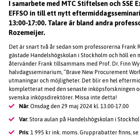
I samarbete med MTC Stiftelsen och SSE E
EFFSO in till ett nytt eftermiddagssemina
13:00-17:00. Talare är bland andra profes
Rozemeijer.
Det är snart två år sedan som professorerna Frank 
gästade Handelshögskolan i Stockholm och höll en 
återvänder Frank tillsammans med Prof. Dr. Finn Wyns
halvdagsseminarium, ”Brave New Procurement Worl
utmaningar och möjligheter. Det blir en hel efterm
kompletterat med den senaste inköpsforskningen 
svenska inköpsdirektörer. Missa inte detta!
När
: Onsdag den 29 maj 2024 kl. 13.00-17.00
Var
: Stora aulan på Handelshögskolan i Stockho
Pris
: 1 995 kr ink. moms. Grupprabatter finns, se