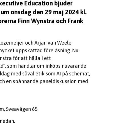
xecutive Education bjuder
rium onsdag den 29 maj 2024 kl.
sorerna Finn Wynstra och Frank
Rozemeijer och Arjan van Weele
mycket uppskattad föreläsning. Nu
tra för att hålla i ett
d”, som handlar om inköps nuvarande
iddag med såväl etik som AI på schemat,
och en spännande paneldiskussion med
lm, Sveavägen 65
 nedan.