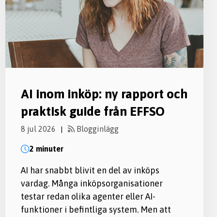
AI inom inköp: ny rapport och
praktisk guide från EFFSO
8 jul 2026
Blogginlägg
|
2 minuter
AI har snabbt blivit en del av inköps
vardag. Många inköpsorganisationer
testar redan olika agenter eller AI-
funktioner i befintliga system. Men att