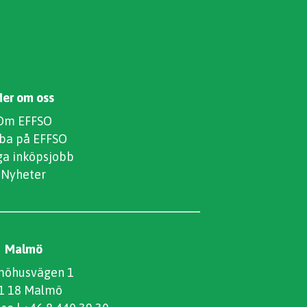
er om oss
Om EFFSO
ba på EFFSO
ga inköpsjobb
Nyheter
Malmö
öhusvägen 1
1 18 Malmö