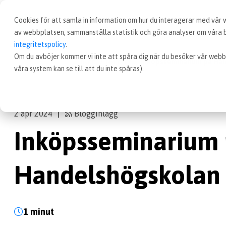
Cookies för att samla in information om hur du interagerar med vår
av webbplatsen, sammanställa statistik och göra analyser om våra be
integritetspolicy
.
Om du avböjer kommer vi inte att spåra dig när du besöker vår webb
Inköp
Nyheter
Inköpsseminarium på Han
våra system kan se till att du inte spåras).
2 apr 2024
Blogginlägg
|
Inköpsseminarium
Handelshögskolan 
1 minut