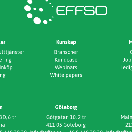
ter
Kunskap
M
ttjänster
Branscher
ering
Kundcase
Job
 inköp
Webinars
Ledi
ng
White papers
m
Göteborg
D, 6 tr
Götgatan 10, 2 tr
Malm
na
411 05 Göteborg
21