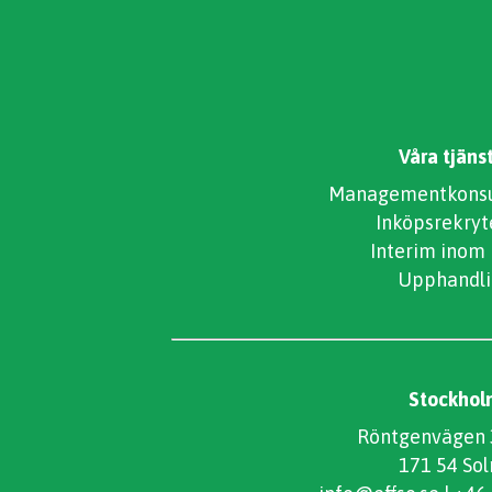
Våra tjäns
Managementkonsul
Inköpsrekryt
Interim inom
Upphandli
Stockhol
Röntgenvägen 3
171 54 Sol