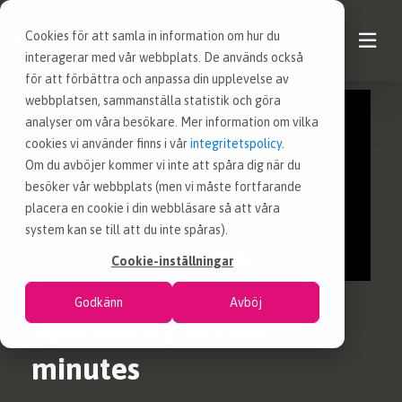
Cookies för att samla in information om hur du
interagerar med vår webbplats. De används också
för att förbättra och anpassa din upplevelse av
webbplatsen, sammanställa statistik och göra
KONTAKT
analyser om våra besökare. Mer information om vilka
cookies vi använder finns i vår
integritetspolicy
.
VÅRA TJÄNSTER
Om du avböjer kommer vi inte att spåra dig när du
besöker vår webbplats (men vi måste fortfarande
placera en cookie i din webbläsare så att våra
NYHETER
system kan se till att du inte spåras).
Cookie-inställningar
LEDIGA INKÖPSJOBB
Godkänn
Avböj
Spendency in two
JOBBA HOS OSS
minutes
OM OSS