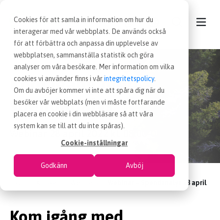
Cookies för att samla in information om hur du
interagerar med vår webbplats. De används också
för att förbättra och anpassa din upplevelse av
webbplatsen, sammanställa statistik och göra
KONTAKT
analyser om våra besökare. Mer information om vilka
Kom igång med
cookies vi använder finns i vår
integritetspolicy
.
VÅRA TJÄNSTER
Om du avböjer kommer vi inte att spåra dig när du
spendanalys
besöker vår webbplats (men vi måste fortfarande
placera en cookie i din webbläsare så att våra
NYHETER
system kan se till att du inte spåras).
Webinar 28 april 2022 kl. 08:00-08:45
Cookie-inställningar
LEDIGA INKÖPSJOBB
Godkänn
Avböj
Inköp
JOBBA HOS OSS
Kunskap
Webinars
Webinar – Spendanalys 28 april
Kom igång med
OM OSS