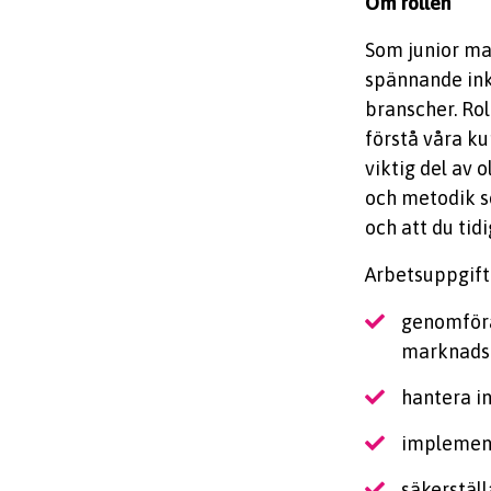
Om rollen
Som junior ma
spännande ink
branscher. Rol
förstå våra ku
viktig del av 
och metodik s
och att du tidi
Arbetsuppgift
genomföra 
marknads
hantera i
implement
säkerstäl