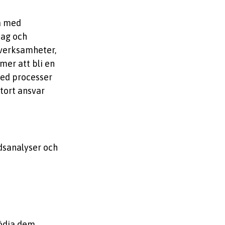
a med
tag och
 verksamheter,
mer att bli en
med processer
tort ansvar
adsanalyser och
tödja dem