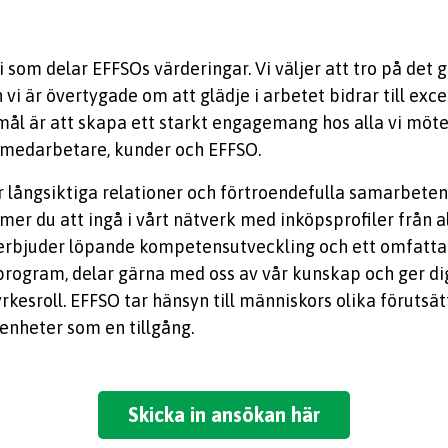
vi som delar EFFSOs värderingar. Vi väljer att tro på det 
vi är övertygade om att glädje i arbetet bidrar till exc
 mål är att skapa ett starkt engagemang hos alla vi möte
 medarbetare, kunder och EFFSO.
r långsiktiga relationer och förtroendefulla samarbeten
er du att ingå i vårt nätverk med inköpsprofiler från a
i erbjuder löpande kompetensutveckling och ett omfatt
program, delar gärna med oss av vår kunskap och ger di
 yrkesroll. EFFSO tar hänsyn till människors olika förutsä
renheter som en tillgång.
Skicka in ansökan här