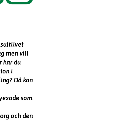
sultlivet
ag men vill
r har du
ion i
ling? Då kan
nyexade som
borg och den