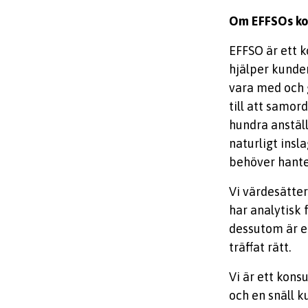
Om EFFSOs ko
EFFSO är ett 
hjälper kunder
vara med och 
till att samor
hundra anställ
naturligt ins
behöver hante
Vi värdesätter
har analytisk
dessutom är en
träffat rätt.
Vi är ett kons
och en snäll k