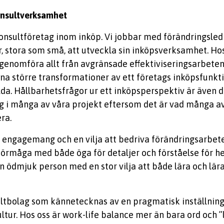
nsultverksamhet
konsultföretag inom inköp. Vi jobbar med förändringsled
, stora som små, att utveckla sin inköpsverksamhet. Ho
genomföra allt från avgränsade effektiviseringsarbete
dna större transformationer av ett företags inköpsfunkt
da. Hållbarhetsfrågor ur ett inköpsperspektiv är även d
lag i många av våra projekt eftersom det är vad många a
ra.
 engagemang och en vilja att bedriva förändringsarbete.
 förmåga med både öga för detaljer och förståelse för h
 ödmjuk person med en stor vilja att både lära och lära 
ultbolag som kännetecknas av en pragmatisk inställning 
ultur. Hos oss är work-life balance mer än bara ord och 