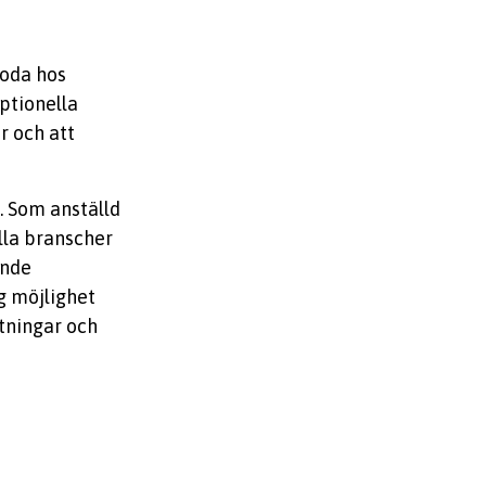
goda hos
eptionella
r och att
. Som anställd
lla branscher
ande
g möjlighet
ttningar och