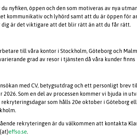
 du nyfiken, öppen och den som motiveras av nya utmani
ket kommunikativ och lyhörd samt att du är öppen för a
 dig är det viktigare att det blir rätt än att du får rätt.
rbetare till våra kontor i Stockholm, Göteborg och Malm
varierande grad av resor i tjänsten då våra kunder finns p
ansökan med CV, betygsutdrag och ett personligt brev til
r 2026. Som en del av processen kommer vi bjuda in utv
l rekryteringsdagar som hålls 20e oktober i Göteborg el
ckholm.
gående rekryteringen är du välkommen att kontakta Kl
(at)
effso.se
.