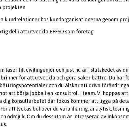
a projekten
a kundrelationer hos kundorganisationerna genom pro
ktig del i att utveckla EFFSO som företag
om läser till civilingenjör och just nu är i slutskedet av 
 brinner för att utveckla och göra saker bättre. Du har 
rbättringspotentialer och du älskar att driva förändringar
ot att börja jobba i en konsultroll i team. Vi hoppas att
a dig konsultarbetet där fokus kommer att ligga på detal
 För att lyckas behöver du vara ihärdig, analytisk, lösnin
och ödmjuk. Om du dessutom är intresserad av inköpsom
lus.