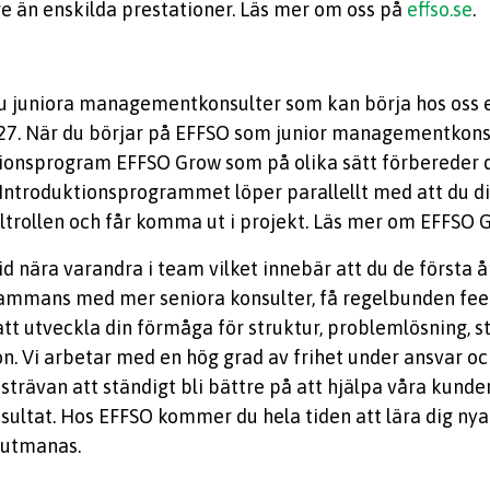
re än enskilda prestationer. Läs mer om oss på
effso.se
.
u juniora managementkonsulter som kan börja hos oss 
. När du börjar på EFFSO som junior managementkonsul
tionsprogram EFFSO Grow som på olika sätt förbereder d
 Introduktionsprogrammet löper parallellt med att du di
ultrollen och får komma ut i projekt. Läs mer om EFFSO
tid nära varandra i team vilket innebär att du de först
lsammans med mer seniora konsulter, få regelbunden f
tt utveckla din förmåga för struktur, problemlösning, s
. Vi arbetar med en hög grad av frihet under ansvar oc
 strävan att ständigt bli bättre på att hjälpa våra kunde
ultat. Hos EFFSO kommer du hela tiden att lära dig nya
 utmanas.