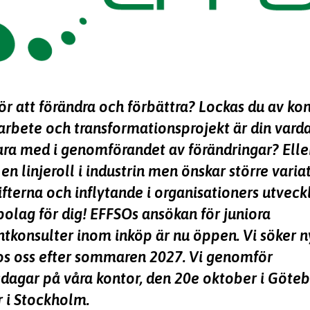
ör att förändra och förbättra? Lockas du av kon
iarbete och transformationsprojekt är din vard
ara med i genomförandet av förändringar? Elle
en linjeroll i industrin men önskar större variat
fterna och inflytande i organisationers utveck
 bolag för dig! EFFSOs ansökan för juniora
konsulter inom inköp är nu öppen. Vi söker 
os oss efter sommaren 2027. Vi genomför
sdagar på våra kontor, den 20e oktober i Göte
 i Stockholm.