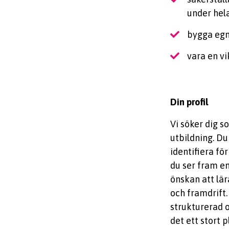
under hel
bygga egn
vara en vi
Din profil
Vi söker dig s
utbildning. Du
identifiera fö
du ser fram em
önskan att lär
och framdrift.
strukturerad 
det ett stort p