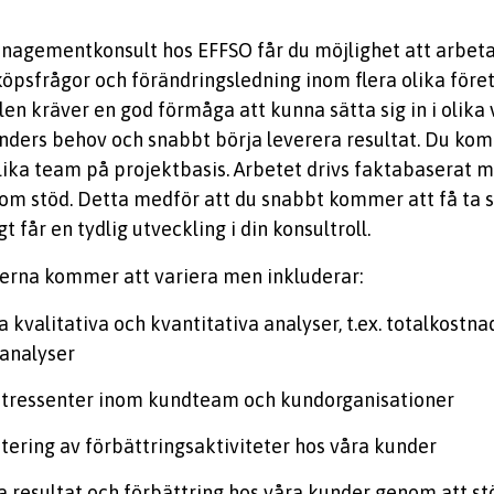
nagementkonsult hos EFFSO får du möjlighet att arbet
öpsfrågor och förändringsledning inom flera olika före
len kräver en god förmåga att kunna sätta sig in i olika
nders behov och snabbt börja leverera resultat. Du kom
olika team på projektbasis. Arbetet drivs faktabaserat 
om stöd. Detta medför att du snabbt kommer att få ta s
gt får en tydlig utveckling i din konsultroll.
erna kommer att variera men inkluderar:
kvalitativa och kvantitativa analyser, t.ex. totalkostn
analyser
ntressenter inom kundteam och kundorganisationer
ering av förbättringsaktiviteter hos våra kunder
la resultat och förbättring hos våra kunder genom att s