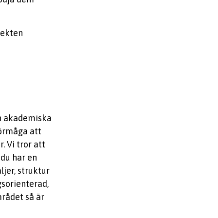
jekten
din akademiska
förmåga att
. Vi tror att
 du har en
jer, struktur
gsorienterad,
rådet så är