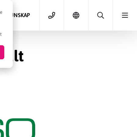
se
KUNSKAP
t
sult