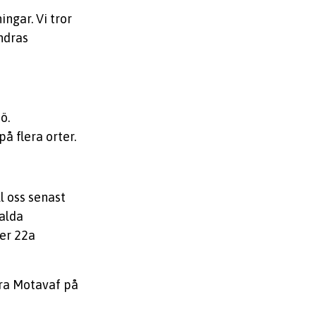
ngar. Vi tror
ndras
ö.
å flera orter.
l oss senast
alda
ler 22a
ara Motavaf på