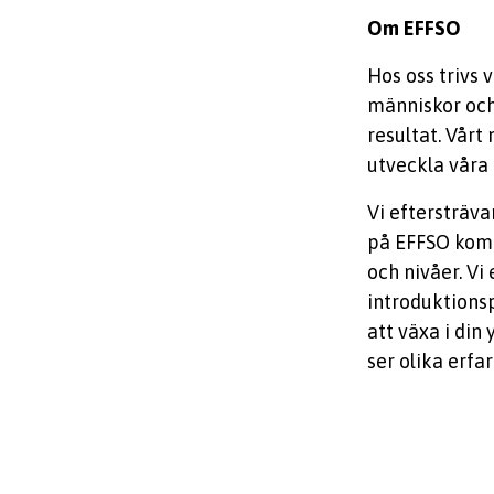
Om EFFSO
Hos oss trivs 
människor och 
resultat. Vårt
utveckla våra
Vi eftersträva
på EFFSO komm
och nivåer. V
introduktions
att växa i din
ser olika erfa