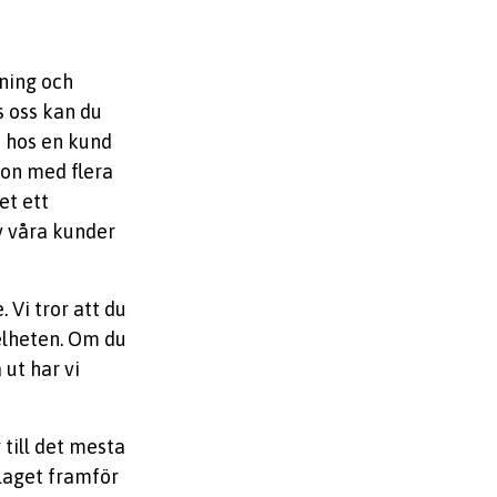
ning och
s oss kan du
n hos en kund
ion med flera
et ett
v våra kunder
 Vi tror att du
elheten. Om du
ut har vi
till det mesta
”laget framför