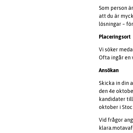
Som person är
att du är myc
lösningar – för
Placeringsort
Vi söker meda
Ofta ingår en 
Ansökan
Skicka in din 
den 4e oktobe
kandidater til
oktober i Sto
Vid frågor an
klara.motavaf