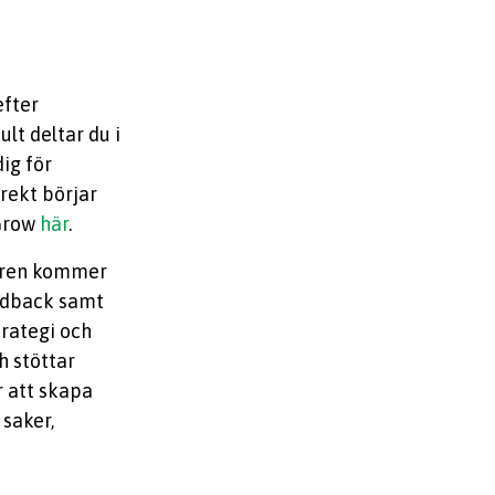
efter
t deltar du i
ig för
rekt börjar
 Grow
här
.
a åren kommer
eedback samt
trategi och
h stöttar
r att skapa
 saker,