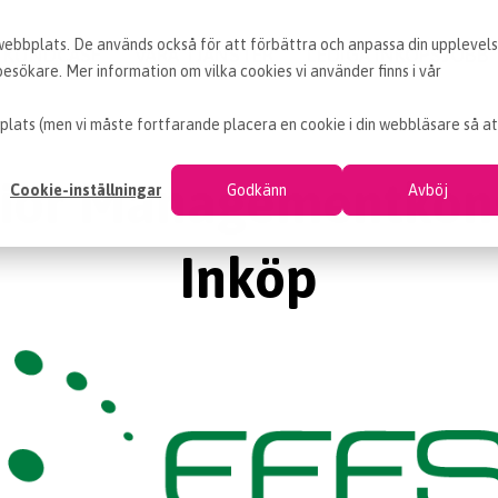
 webbplats. De används också för att förbättra och anpassa din upplevel
KUNDCASE
VÅRA TJÄNSTER
LEDIGA INKÖPSJOBB
sökare. Mer information om vilka cookies vi använder finns i vår
plats (men vi måste fortfarande placera en cookie i din webbläsare så at
ior Managementkon
Cookie-inställningar
Godkänn
Avböj
Inköp