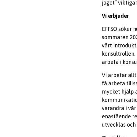
jaget” viktiga
Vi erbjuder
EFFSO söker n
sommaren 2027
vårt introduk
konsultrollen.
arbeta i kons
Vi arbetar all
få arbeta til
mycket hjälp a
kommunikation
varandra i vår
enastående res
utvecklas och