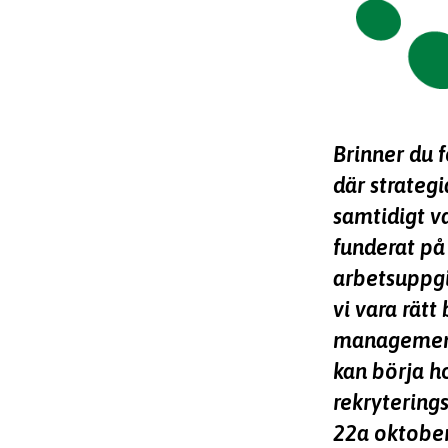
Brinner du f
där strateg
samtidigt v
funderat på 
arbetsuppgi
vi vara rätt
management
kan börja h
rekrytering
22a oktober