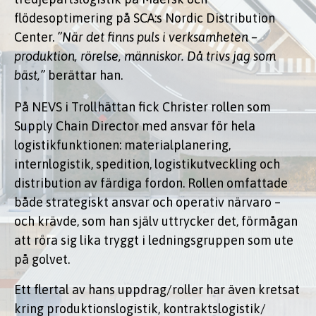
flödesoptimering på SCA:s Nordic Distribution
Center.
”När det finns puls i verksamheten –
produktion, rörelse, människor. Då trivs jag som
bäst,”
berättar han.
På NEVS i Trollhättan fick Christer rollen som
Supply Chain Director med ansvar för hela
logistikfunktionen: materialplanering,
internlogistik, spedition, logistikutveckling och
distribution av färdiga fordon. Rollen omfattade
både strategiskt ansvar och operativ närvaro –
och krävde, som han själv uttrycker det, förmågan
att röra sig lika tryggt i ledningsgruppen som ute
på golvet.
Ett flertal av hans uppdrag/roller har även kretsat
kring produktionslogistik, kontraktslogistik/