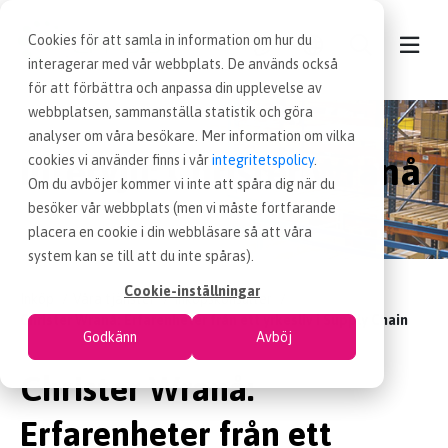
Cookies för att samla in information om hur du
interagerar med vår webbplats. De används också
för att förbättra och anpassa din upplevelse av
webbplatsen, sammanställa statistik och göra
KONTAKT
analyser om våra besökare. Mer information om vilka
Intervju: Christer Wranå
cookies vi använder finns i vår
integritetspolicy
.
VÅRA TJÄNSTER
Om du avböjer kommer vi inte att spåra dig när du
besöker vår webbplats (men vi måste fortfarande
placera en cookie i din webbläsare så att våra
NYHETER
system kan se till att du inte spåras).
Cookie-inställningar
Inköp
Våra tjänster
Inköpskonsulter
LEDIGA INKÖPSJOBB
Christer Wranå: Erfarenheter från ett yrkesliv i Supply Chain
Godkänn
Avböj
JOBBA HOS OSS
Christer Wranå:
Erfarenheter från ett
OM OSS