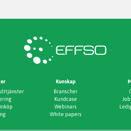
ter
Kunskap
M
ttjänster
Branscher
ering
Kundcase
Job
 inköp
Webinars
Ledi
ng
White papers