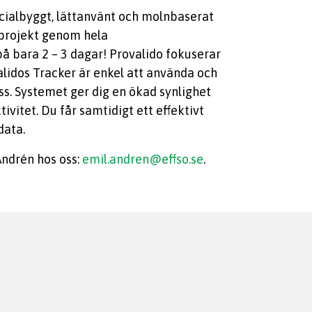
pecialbyggt, lättanvänt och molnbaserat
sprojekt genom hela
på bara 2 – 3 dagar! Provalido fokuserar
lidos Tracker är enkel att använda och
ss. Systemet ger dig en ökad synlighet
vitet. Du får samtidigt ett effektivt
data.
Andrén hos oss:
emil.andren@effso.se
.