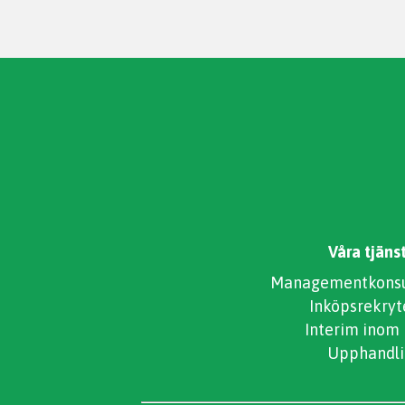
Våra tjäns
Managementkonsul
Inköpsrekryt
Interim inom
Upphandli