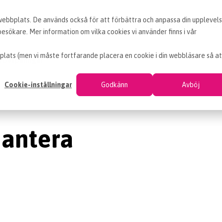
 webbplats. De används också för att förbättra och anpassa din upplevel
KUNDCASE
VÅRA TJÄNSTER
LEDIGA INKÖPSJOBB
sökare. Mer information om vilka cookies vi använder finns i vår
plats (men vi måste fortfarande placera en cookie i din webbläsare så at
ra besparingar
Cookie-inställningar
Godkänn
Avböj
 hantera