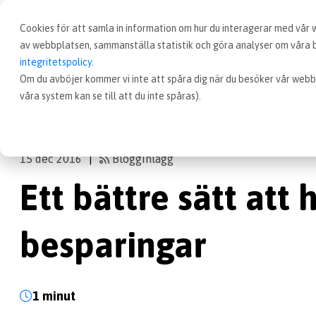
Cookies för att samla in information om hur du interagerar med vår
av webbplatsen, sammanställa statistik och göra analyser om våra be
integritetspolicy
.
Om du avböjer kommer vi inte att spåra dig när du besöker vår webb
Inköp
Nyheter
Ett bättre sätt att hante
våra system kan se till att du inte spåras).
15 dec 2016
Blogginlägg
|
Ett bättre sätt att
besparingar
1 minut