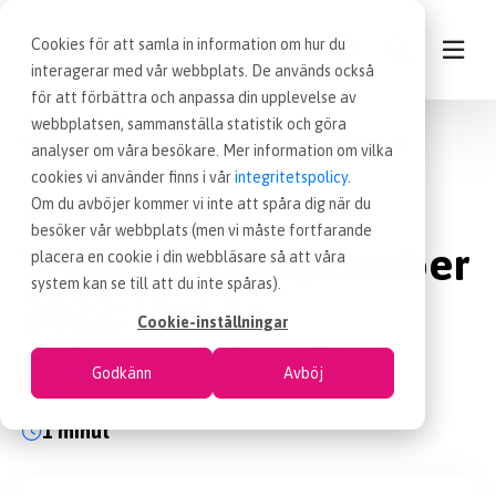
Cookies för att samla in information om hur du
interagerar med vår webbplats. De används också
för att förbättra och anpassa din upplevelse av
Inköp
Nyheter
webbplatsen, sammanställa statistik och göra
KONTAKT
Webinar 22 september 2022: Vad är miljöspendanalys?
analyser om våra besökare. Mer information om vilka
cookies vi använder finns i vår
integritetspolicy
.
VÅRA TJÄNSTER
Om du avböjer kommer vi inte att spåra dig när du
14 sep 2022
Blogginlägg
|
besöker vår webbplats (men vi måste fortfarande
Webinar 22 september
placera en cookie i din webbläsare så att våra
NYHETER
system kan se till att du inte spåras).
2022: Vad är
Cookie-inställningar
LEDIGA INKÖPSJOBB
miljöspendanalys?
Godkänn
Avböj
JOBBA HOS OSS
1 minut
OM OSS