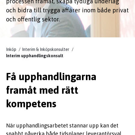
processen framåt, skapa tydliga underlag
och bidra till trygga affärer inom både privat
KUNSKAP
och offentlig sektor.
Inköp
Interim & Inköpskonsulter
Interim upphandlingskonsult
EFFSO TOOLS
Få upphandlingarna
framåt med rätt
kompetens
När upphandlingsarbetet stannar upp kan det
snabbt påverka både tidsplaner, leverantörsval,