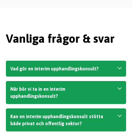
Vanliga frågor & svar
Vad gör en interim upphandlingskonsult?
En interim upphandlingskonsult stöttar
När bör vi ta in en interim
organisationen i upphandlingsarbetet under
upphandlingskonsult?
en begränsad period. Rollen kan omfatta
planering, kravställning, förfrågningsunderlag,
Det är relevant när ni har resursbrist,
leverantörsdialog, anbudsutvärdering,
Kan en interim upphandlingskonsult stötta
tillfälliga vakanser, hög belastning eller
både privat och offentlig sektor?
avtalsarbete och kvalitetssäkring av
upphandlingar som kräver särskild erfarenhet.