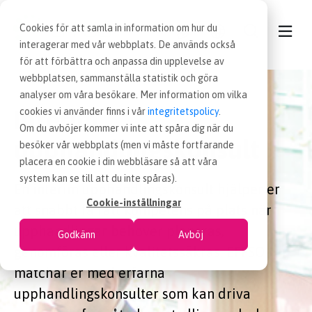
Cookies för att samla in information om hur du
interagerar med vår webbplats. De används också
för att förbättra och anpassa din upplevelse av
webbplatsen, sammanställa statistik och göra
KONTAKT
analyser om våra besökare. Mer information om vilka
Interim
cookies vi använder finns i vår
integritetspolicy
.
VÅRA TJÄNSTER
Om du avböjer kommer vi inte att spåra dig när du
upphandlingskonsult
besöker vår webbplats (men vi måste fortfarande
placera en cookie i din webbläsare så att våra
NYHETER
system kan se till att du inte spåras).
En interim upphandlingskonsult hjälper er
Cookie-inställningar
att snabbt få rätt kompetens på plats när
LEDIGA INKÖPSJOBB
upphandlingar behöver planeras,
Godkänn
Avböj
genomföras eller kvalitetssäkras. EFFSO
JOBBA HOS OSS
matchar er med erfarna
upphandlingskonsulter som kan driva
OM OSS