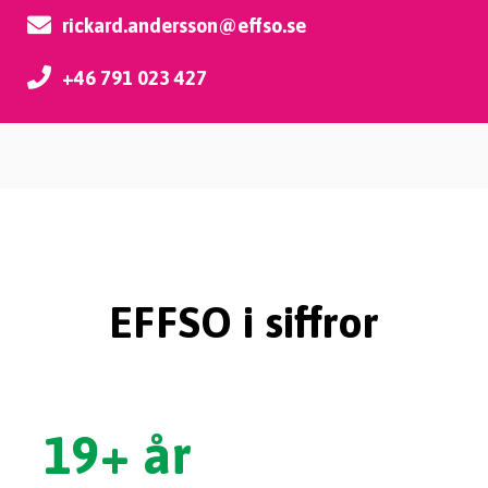
rickard.andersson@effso.se
+46 791 023 427
EFFSO i siffror
19
+ år