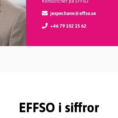
Konsultchef på EFFSO
jesper.hane@effso.se
+46 79 102 15 62
EFFSO i siffror