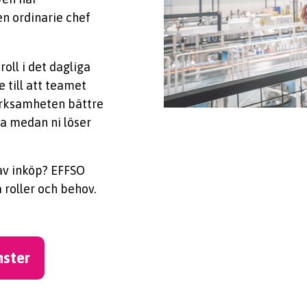
en ordinarie chef
oll i det dagliga
 till att teamet
erksamheten bättre
ra medan ni löser
av inköp? EFFSO
 roller och behov.
nster