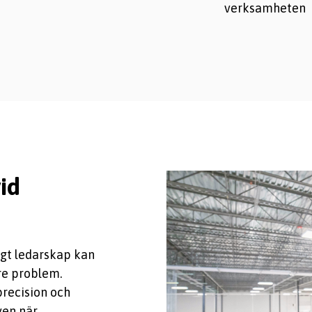
verksamheten
id
gt ledarskap kan
re problem.
precision och
ven när