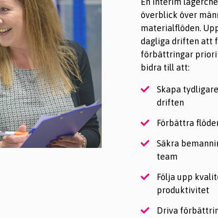
En interim lagerch
överblick över männ
materialflöden. Upp
dagliga driften att 
förbättringar prior
bidra till att:
Skapa tydligare
driften
Förbättra flöde
Säkra bemannin
team
Följa upp kvali
produktivitet
Driva förbättri