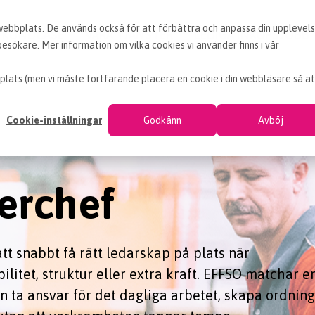
 webbplats. De används också för att förbättra och anpassa din upplevel
KUNDCASE
VÅRA TJÄNSTER
LEDIGA INKÖPSJOBB
sökare. Mer information om vilka cookies vi använder finns i vår
plats (men vi måste fortfarande placera en cookie i din webbläsare så at
Cookie-inställningar
Godkänn
Avböj
gerchef
att snabbt få rätt ledarskap på plats när
itet, struktur eller extra kraft. EFFSO matchar e
 ta ansvar för det dagliga arbetet, skapa ordning