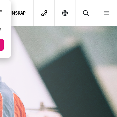
se
KUNSKAP
t
r
 i