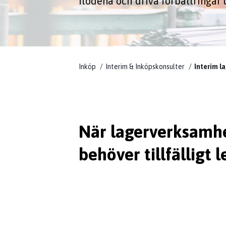
flödena och driva förbättringar
Inköp
Interim & Inköpskonsulter
Interim l
När lagerverksamh
behöver tillfälligt 