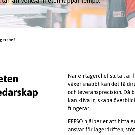
 utan att verksamheten tappar tempo.
agerchef
eten
När en lagerchef slutar, är
växer snabbt kan det få di
ledarskap
och leveransprecision. Då 
kan kliva in, skapa överblick
fungerar.
EFFSO hjälper er att hitta 
ansvar för lagerdriften, st