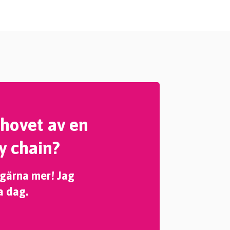
ehovet av en
y chain?
 gärna mer! Jag
a dag.