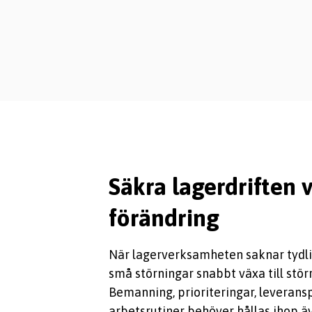
Säkra lagerdriften v
förändring
När lagerverksamheten saknar tydli
små störningar snabbt växa till stör
Bemanning, prioriteringar, leverans
arbetsrutiner behöver hållas ihop ä